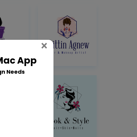
Close
×
 Mac App
gn Needs