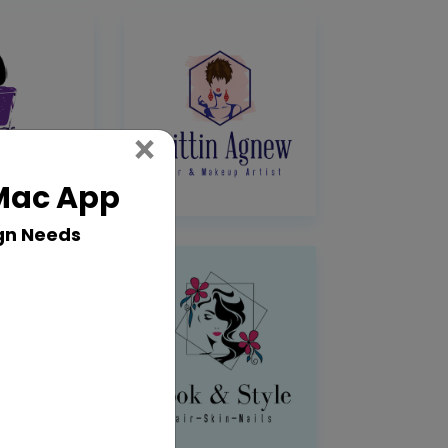
Close
×
 Mac App
gn Needs