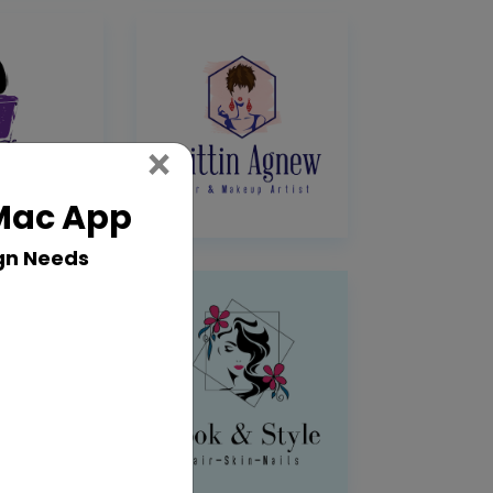
Close
×
 Mac App
gn Needs