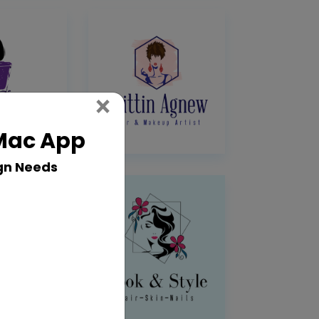
Close
×
 Mac App
gn Needs