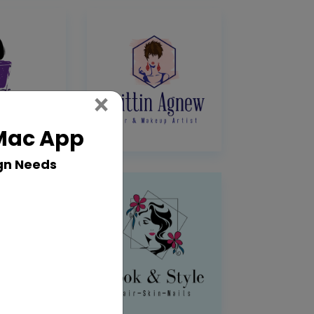
Close
×
 Mac App
gn Needs