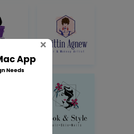
Close
×
 Mac App
gn Needs