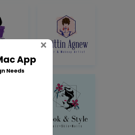
Close
×
 Mac App
gn Needs