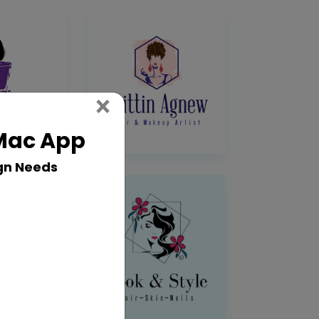
Close
×
 Mac App
gn Needs