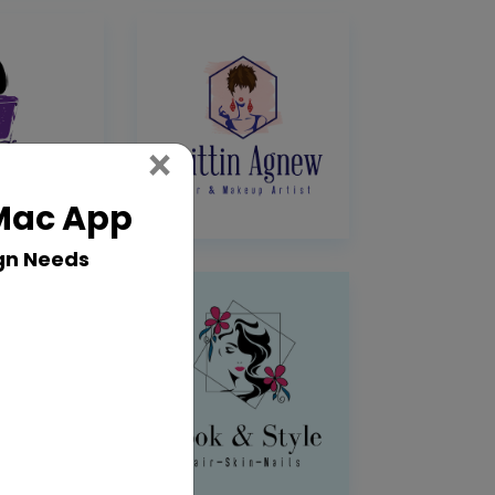
Close
×
 Mac App
gn Needs