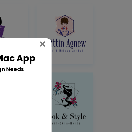
Close
×
 Mac App
gn Needs