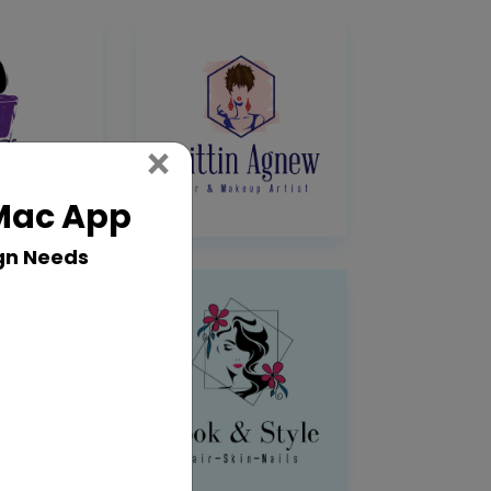
Close
×
 Mac App
gn Needs