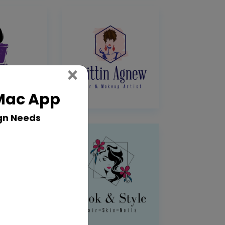
Close
×
 Mac App
gn Needs