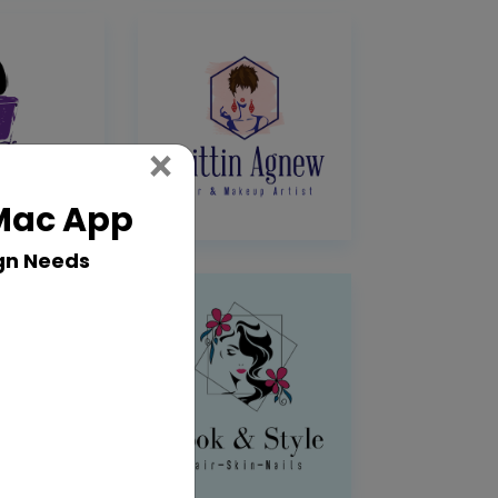
Close
×
 Mac App
gn Needs