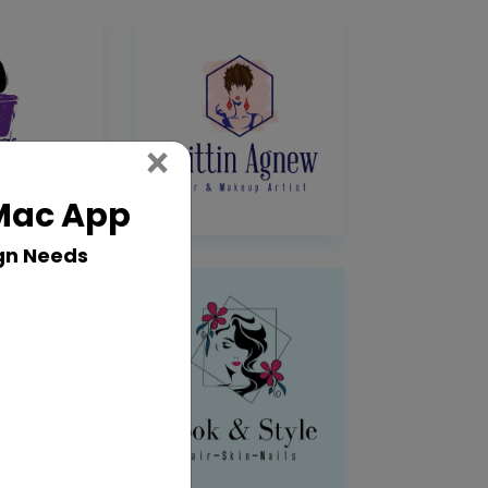
Close
×
 Mac App
gn Needs