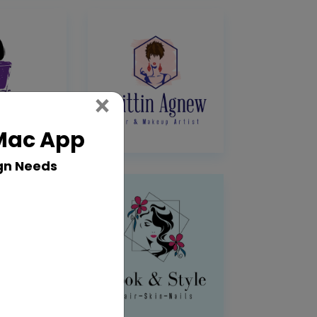
Close
×
 Mac App
gn Needs