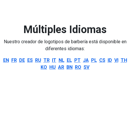
Múltiples Idiomas
Nuestro creador de logotipos de barbería está disponible en
diferentes idiomas:
EN
FR
DE
ES
RU
TR
IT
NL
EL
PT
JA
PL
CS
ID
VI
TH
KO
HU
AR
BN
RO
SV