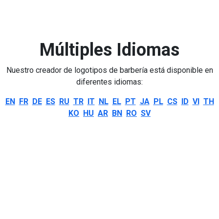
Múltiples Idiomas
Nuestro creador de logotipos de barbería está disponible en
diferentes idiomas:
EN
FR
DE
ES
RU
TR
IT
NL
EL
PT
JA
PL
CS
ID
VI
TH
KO
HU
AR
BN
RO
SV