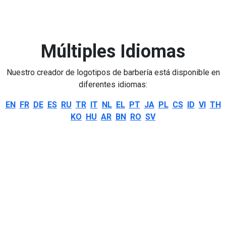
Múltiples Idiomas
Nuestro creador de logotipos de barbería está disponible en
diferentes idiomas:
EN
FR
DE
ES
RU
TR
IT
NL
EL
PT
JA
PL
CS
ID
VI
TH
KO
HU
AR
BN
RO
SV