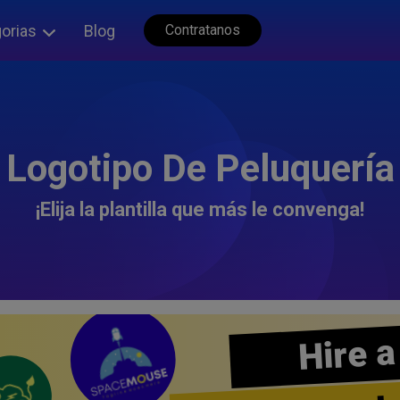
orias
Blog
Contratanos
Logotipo De Peluquería
¡Elija la plantilla que más le convenga!
Hire a