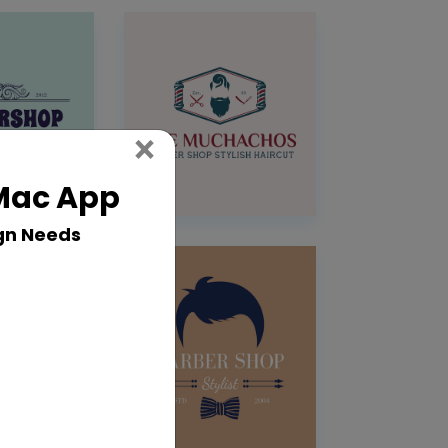
Close
×
 Mac App
gn Needs