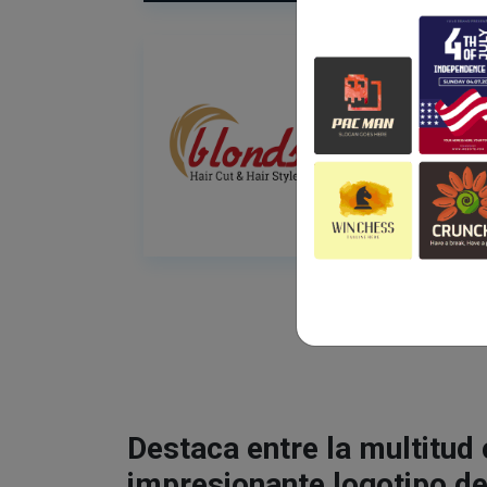
Destaca entre la multitud
impresionante logotipo de