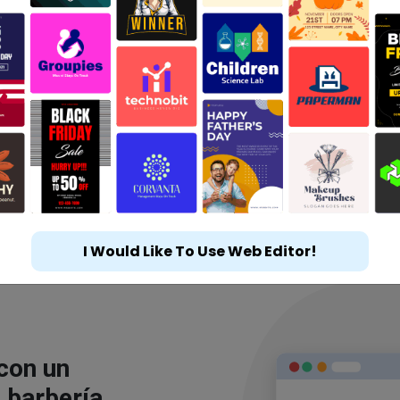
I Would Like To Use Web Editor!
 con un
 barbería