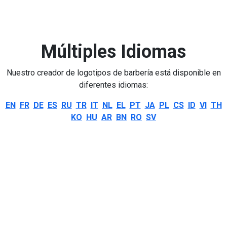
Múltiples Idiomas
Nuestro creador de logotipos de barbería está disponible en
diferentes idiomas:
EN
FR
DE
ES
RU
TR
IT
NL
EL
PT
JA
PL
CS
ID
VI
TH
KO
HU
AR
BN
RO
SV