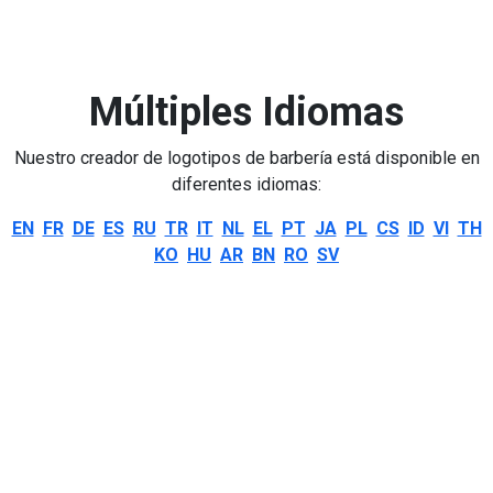
Múltiples Idiomas
Nuestro creador de logotipos de barbería está disponible en
diferentes idiomas:
EN
FR
DE
ES
RU
TR
IT
NL
EL
PT
JA
PL
CS
ID
VI
TH
KO
HU
AR
BN
RO
SV