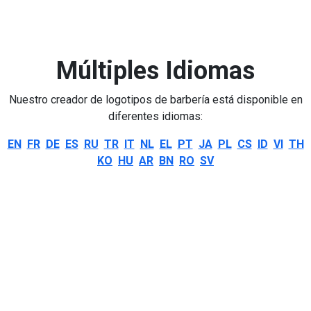
Múltiples Idiomas
Nuestro creador de logotipos de barbería está disponible en
diferentes idiomas:
EN
FR
DE
ES
RU
TR
IT
NL
EL
PT
JA
PL
CS
ID
VI
TH
KO
HU
AR
BN
RO
SV