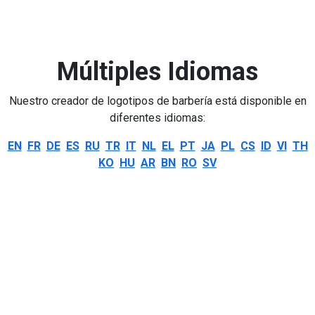
Múltiples Idiomas
Nuestro creador de logotipos de barbería está disponible en
diferentes idiomas:
EN
FR
DE
ES
RU
TR
IT
NL
EL
PT
JA
PL
CS
ID
VI
TH
KO
HU
AR
BN
RO
SV