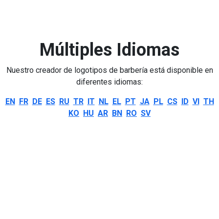
Múltiples Idiomas
Nuestro creador de logotipos de barbería está disponible en
diferentes idiomas:
EN
FR
DE
ES
RU
TR
IT
NL
EL
PT
JA
PL
CS
ID
VI
TH
KO
HU
AR
BN
RO
SV