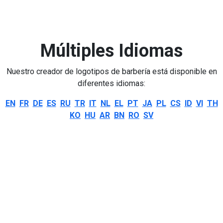
Múltiples Idiomas
Nuestro creador de logotipos de barbería está disponible en
diferentes idiomas:
EN
FR
DE
ES
RU
TR
IT
NL
EL
PT
JA
PL
CS
ID
VI
TH
KO
HU
AR
BN
RO
SV