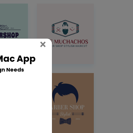
Close
×
 Mac App
gn Needs