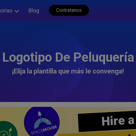
orias
Blog
Contratanos
Logotipo De Peluquería
¡Elija la plantilla que más le convenga!
Hire a