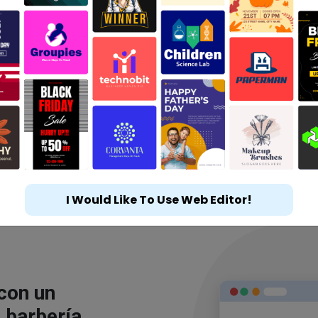
I Would Like To Use Web Editor!
 con un
 barbería