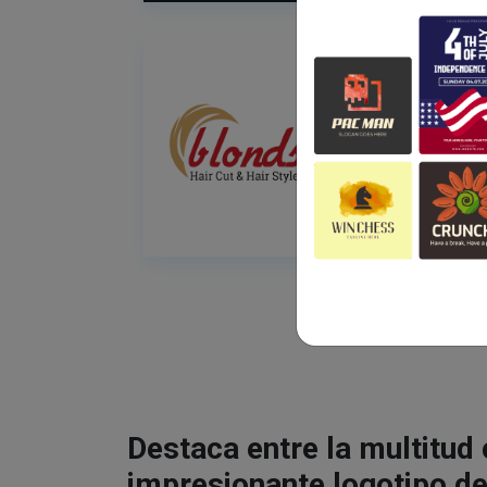
Destaca entre la multitud
impresionante logotipo de