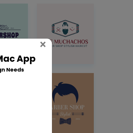
Close
×
 Mac App
gn Needs