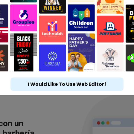
I Would Like To Use Web Editor!
 con un
 barbería