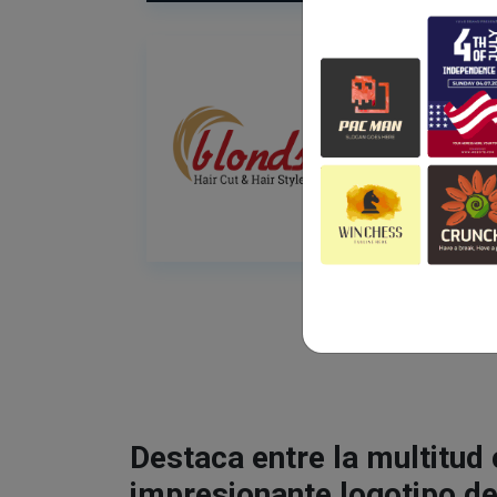
Destaca entre la multitud
impresionante logotipo de