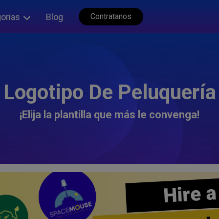
orias
Blog
Contratanos
Logotipo De Peluquería
¡Elija la plantilla que más le convenga!
Hire a