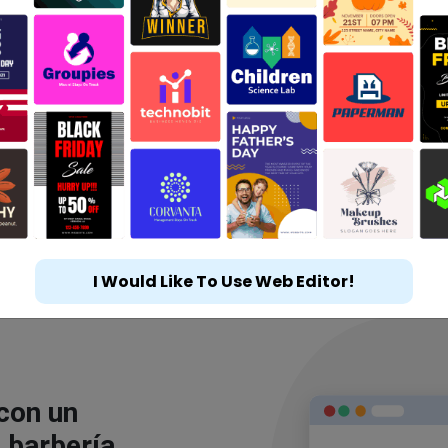
I Would Like To Use Web Editor!
 con un
 barbería