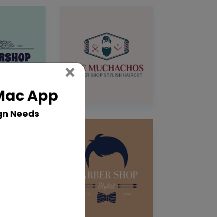
Close
×
 Mac App
gn Needs