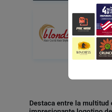
Destaca entre la multitud
impresionante logotipo de