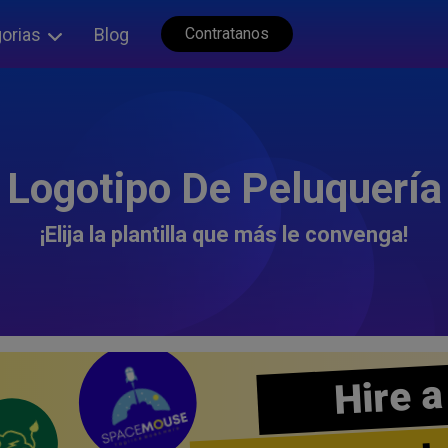
orias
Blog
Contratanos
Logotipo De Peluquería
¡Elija la plantilla que más le convenga!
Hire a