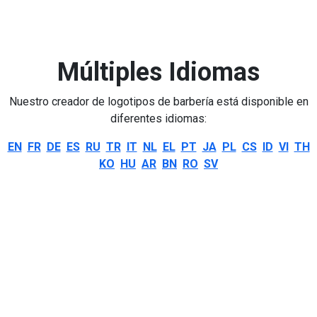
Múltiples Idiomas
Nuestro creador de logotipos de barbería está disponible en
diferentes idiomas:
EN
FR
DE
ES
RU
TR
IT
NL
EL
PT
JA
PL
CS
ID
VI
TH
KO
HU
AR
BN
RO
SV