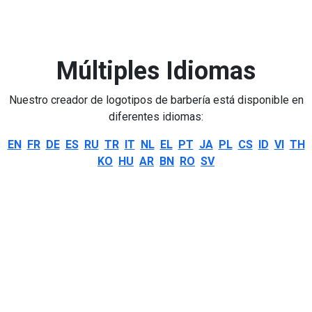
Múltiples Idiomas
Nuestro creador de logotipos de barbería está disponible en
diferentes idiomas:
EN
FR
DE
ES
RU
TR
IT
NL
EL
PT
JA
PL
CS
ID
VI
TH
KO
HU
AR
BN
RO
SV