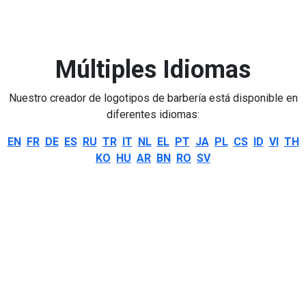
Múltiples Idiomas
Nuestro creador de logotipos de barbería está disponible en
diferentes idiomas:
EN
FR
DE
ES
RU
TR
IT
NL
EL
PT
JA
PL
CS
ID
VI
TH
KO
HU
AR
BN
RO
SV