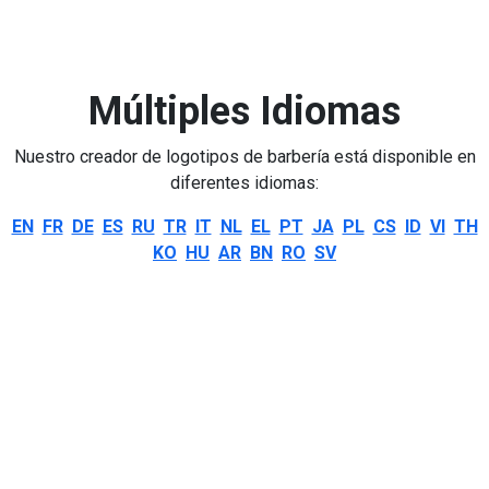
Múltiples Idiomas
Nuestro creador de logotipos de barbería está disponible en
diferentes idiomas:
EN
FR
DE
ES
RU
TR
IT
NL
EL
PT
JA
PL
CS
ID
VI
TH
KO
HU
AR
BN
RO
SV