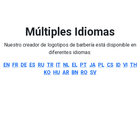
Múltiples Idiomas
Nuestro creador de logotipos de barbería está disponible en
diferentes idiomas:
EN
FR
DE
ES
RU
TR
IT
NL
EL
PT
JA
PL
CS
ID
VI
TH
KO
HU
AR
BN
RO
SV