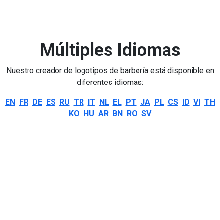
Múltiples Idiomas
Nuestro creador de logotipos de barbería está disponible en
diferentes idiomas:
EN
FR
DE
ES
RU
TR
IT
NL
EL
PT
JA
PL
CS
ID
VI
TH
KO
HU
AR
BN
RO
SV