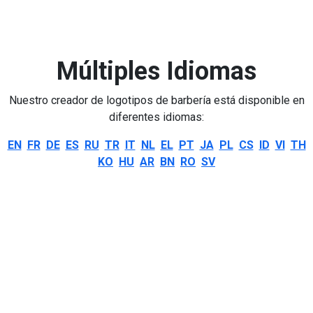
Múltiples Idiomas
Nuestro creador de logotipos de barbería está disponible en
diferentes idiomas:
EN
FR
DE
ES
RU
TR
IT
NL
EL
PT
JA
PL
CS
ID
VI
TH
KO
HU
AR
BN
RO
SV