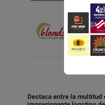
Destaca entre la multitud
impresionante logotipo de