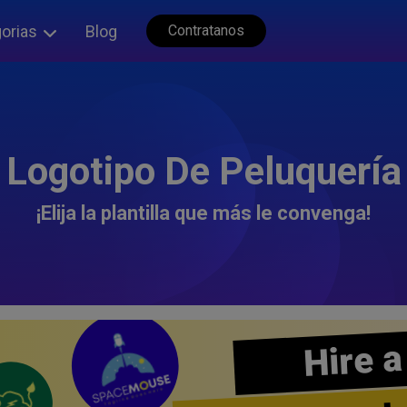
orias
Blog
Contratanos
Logotipo De Peluquería
¡Elija la plantilla que más le convenga!
Hire a