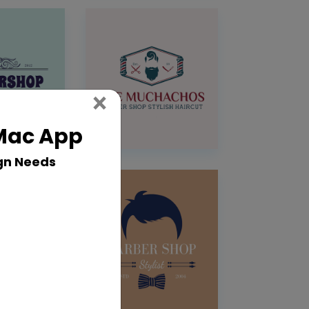
Close
×
 Mac App
gn Needs