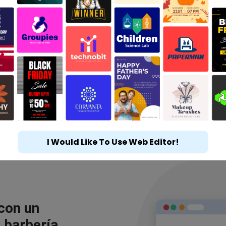
I Would Like To Use Web Editor!
 con un
 barbería