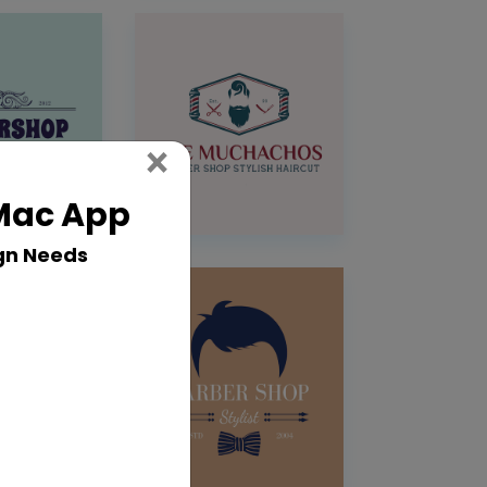
Close
×
 Mac App
gn Needs