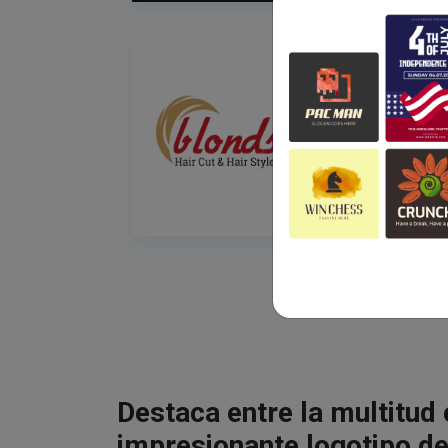
Destaca entre la multitud
impresionante logotipo de