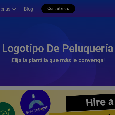
orias
Blog
Contratanos
Logotipo De Peluquería
¡Elija la plantilla que más le convenga!
Hire a