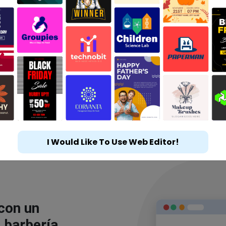
I Would Like To Use Web Editor!
 con un
 barbería