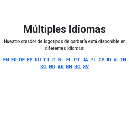
Múltiples Idiomas
Nuestro creador de logotipos de barbería está disponible en
diferentes idiomas:
EN
FR
DE
ES
RU
TR
IT
NL
EL
PT
JA
PL
CS
ID
VI
TH
KO
HU
AR
BN
RO
SV