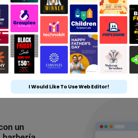
I Would Like To Use Web Editor!
 con un
 barbería