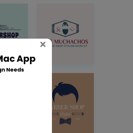
Close
×
 Mac App
gn Needs