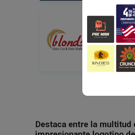
Destaca entre la multitud
impresionante logotipo de