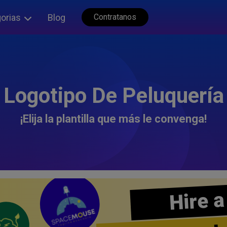
orias
Blog
Contratanos
Logotipo De Peluquería
¡Elija la plantilla que más le convenga!
Hire a