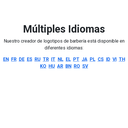
Múltiples Idiomas
Nuestro creador de logotipos de barbería está disponible en
diferentes idiomas:
EN
FR
DE
ES
RU
TR
IT
NL
EL
PT
JA
PL
CS
ID
VI
TH
KO
HU
AR
BN
RO
SV