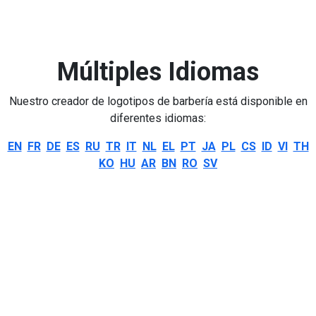
Múltiples Idiomas
Nuestro creador de logotipos de barbería está disponible en
diferentes idiomas:
EN
FR
DE
ES
RU
TR
IT
NL
EL
PT
JA
PL
CS
ID
VI
TH
KO
HU
AR
BN
RO
SV