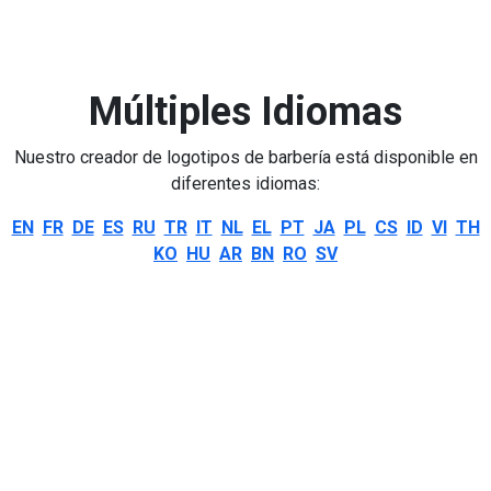
Múltiples Idiomas
Nuestro creador de logotipos de barbería está disponible en
diferentes idiomas:
EN
FR
DE
ES
RU
TR
IT
NL
EL
PT
JA
PL
CS
ID
VI
TH
KO
HU
AR
BN
RO
SV