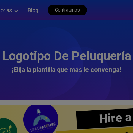
orias
Blog
Contratanos
Logotipo De Peluquería
¡Elija la plantilla que más le convenga!
Hire a