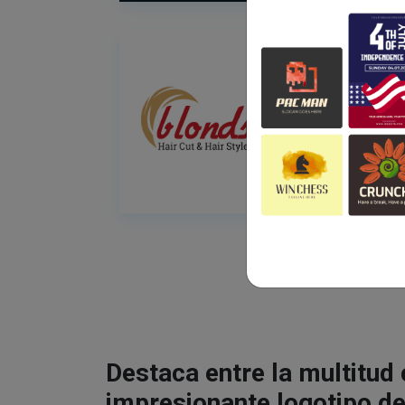
Destaca entre la multitud
impresionante logotipo de