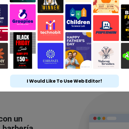
I Would Like To Use Web Editor!
 con un
 barbería