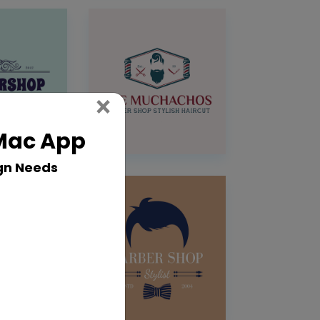
Close
×
 Mac App
gn Needs