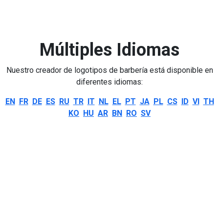
Múltiples Idiomas
Nuestro creador de logotipos de barbería está disponible en
diferentes idiomas:
EN
FR
DE
ES
RU
TR
IT
NL
EL
PT
JA
PL
CS
ID
VI
TH
KO
HU
AR
BN
RO
SV