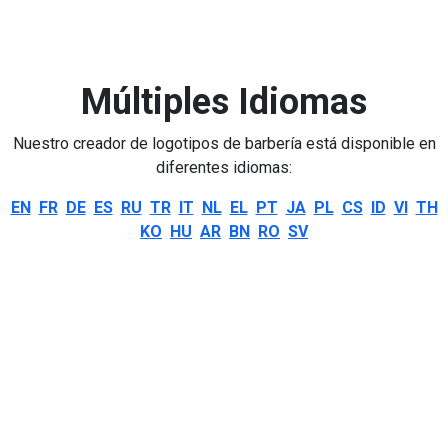
Múltiples Idiomas
Nuestro creador de logotipos de barbería está disponible en
diferentes idiomas:
EN
FR
DE
ES
RU
TR
IT
NL
EL
PT
JA
PL
CS
ID
VI
TH
KO
HU
AR
BN
RO
SV