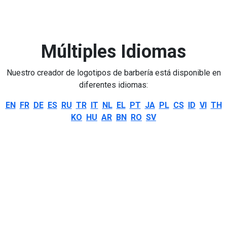
Múltiples Idiomas
Nuestro creador de logotipos de barbería está disponible en
diferentes idiomas:
EN
FR
DE
ES
RU
TR
IT
NL
EL
PT
JA
PL
CS
ID
VI
TH
KO
HU
AR
BN
RO
SV