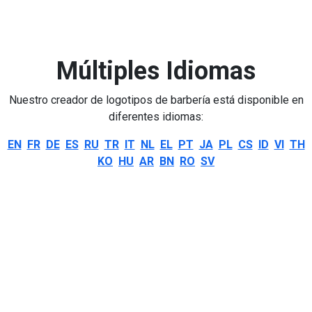
Múltiples Idiomas
Nuestro creador de logotipos de barbería está disponible en
diferentes idiomas:
EN
FR
DE
ES
RU
TR
IT
NL
EL
PT
JA
PL
CS
ID
VI
TH
KO
HU
AR
BN
RO
SV