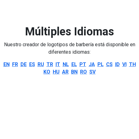
Múltiples Idiomas
Nuestro creador de logotipos de barbería está disponible en
diferentes idiomas:
EN
FR
DE
ES
RU
TR
IT
NL
EL
PT
JA
PL
CS
ID
VI
TH
KO
HU
AR
BN
RO
SV