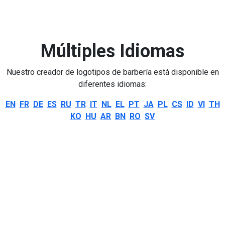
Múltiples Idiomas
Nuestro creador de logotipos de barbería está disponible en
diferentes idiomas:
EN
FR
DE
ES
RU
TR
IT
NL
EL
PT
JA
PL
CS
ID
VI
TH
KO
HU
AR
BN
RO
SV