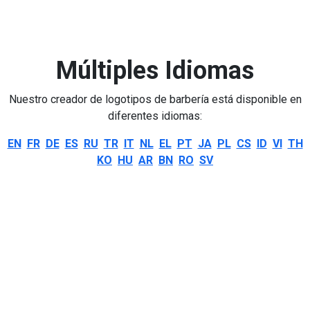
Múltiples Idiomas
Nuestro creador de logotipos de barbería está disponible en
diferentes idiomas:
EN
FR
DE
ES
RU
TR
IT
NL
EL
PT
JA
PL
CS
ID
VI
TH
KO
HU
AR
BN
RO
SV